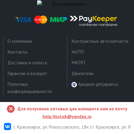
О компании
Контрактные автозапчасти
Контакты
АКПП
Доставка и оплата
МКПП
Гарантии и возврат
Двигатели
Политика
Аукцион getjapan.ru
конфиденциальности
Для получения оптовых цен напишите нам на почту
help.Vostok@yandex.ru
г. Красноярск, ул. Рокоссовского, 18к | г. Красноярск, ул. 9