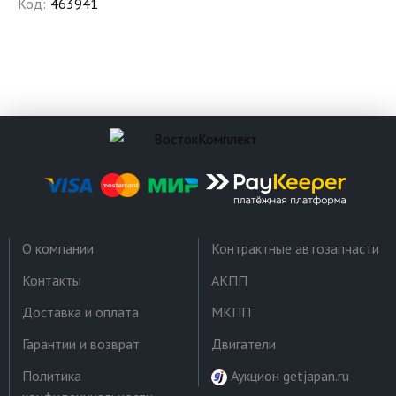
Код:
463941
О компании
Контрактные автозапчасти
Контакты
АКПП
Доставка и оплата
МКПП
Гарантии и возврат
Двигатели
Политика
Аукцион getjapan.ru