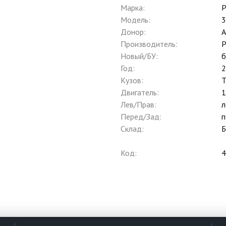
Марка:
P
Модель:
3
Донор:
A
Производитель:
P
Новый/БУ:
б
Год:
2
Кузов:
Двигатель:
Лев/Прав:
л
Перед/Зад:
п
Склад:
Б
Код:
4