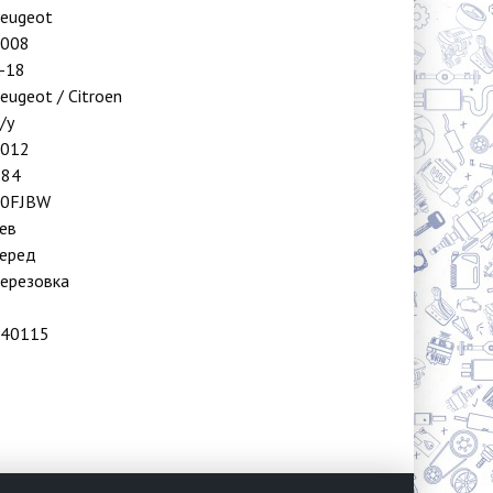
eugeot
008
-18
eugeot / Citroen
/у
012
T84
10FJBW
ев
еред
ерезовка
40115