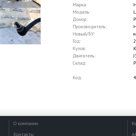
Марка:
H
Модель:
L
Донор:
P
Производитель:
H
Новый/БУ:
к
Год:
2
Кузов:
Двигатель:
J
Склад:
Р
Код:
4
О компании
К
Контакты
А