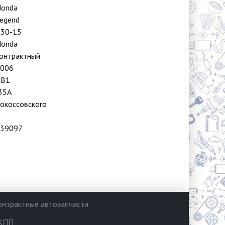
onda
egend
30-15
onda
онтрактный
006
KB1
35A
окоссовского
39097
онтрактные автозапчасти
КПП