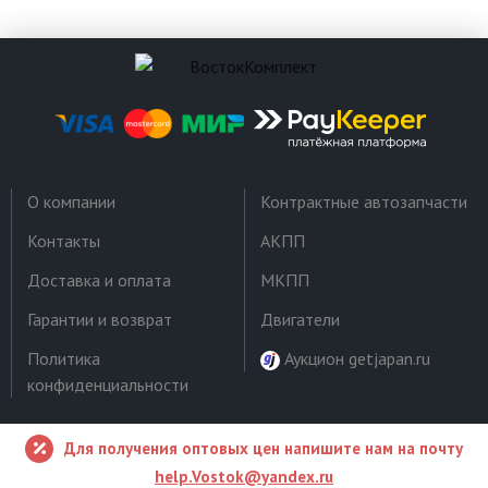
О компании
Контрактные автозапчасти
Контакты
АКПП
Доставка и оплата
МКПП
Гарантии и возврат
Двигатели
Политика
Аукцион getjapan.ru
конфиденциальности
Для получения оптовых цен напишите нам на почту
help.Vostok@yandex.ru