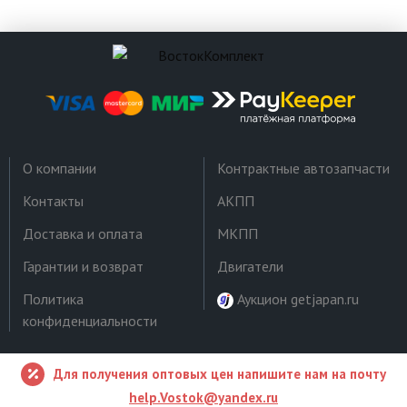
О компании
Контрактные автозапчасти
Контакты
АКПП
Доставка и оплата
МКПП
Гарантии и возврат
Двигатели
Политика
Аукцион getjapan.ru
конфиденциальности
Для получения оптовых цен напишите нам на почту
help.Vostok@yandex.ru