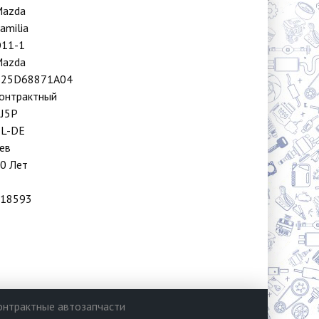
azda
amilia
11-1
azda
B25D68871A04
онтрактный
J5P
L-DE
ев
0 Лет
18593
онтрактные автозапчасти