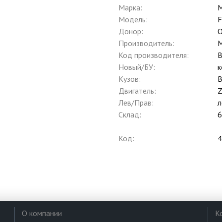
Марка:
M
Модель:
F
Донор:
O
Производитель:
M
Код производителя:
Новый/БУ:
к
Кузов:
B
Двигатель:
Z
Лев/Прав:
л
Склад:
6
Код:
4
О компании
К