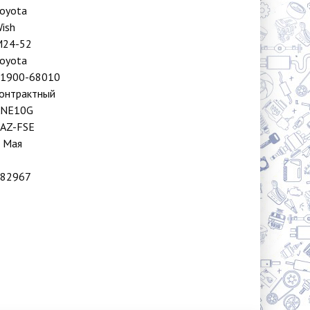
oyota
ish
M24-52
oyota
1900-68010
онтрактный
ANE10G
AZ-FSE
 Мая
82967