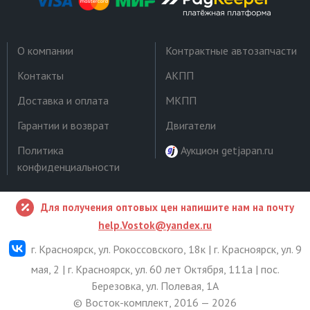
О компании
Контрактные автозапчасти
Контакты
АКПП
Доставка и оплата
МКПП
Гарантии и возврат
Двигатели
Политика
Аукцион getjapan.ru
конфиденциальности
Для получения оптовых цен напишите нам на почту
help.Vostok@yandex.ru
г. Красноярск, ул. Рокоссовского, 18к | г. Красноярск, ул. 9
мая, 2 | г. Красноярск, ул. 60 лет Октября, 111а | пос.
Березовка, ул. Полевая, 1А
© Восток-комплект, 2016 — 2026