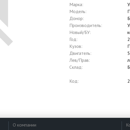
Марка:
У
Модель:
П
Донор:
Б
Производитель:
У
Новый/БУ:
к
Год:
2
Кузов:
П
Двигатель:
5
Лев/Прав:
л
Склад:
Б
Код:
2
О компании
К