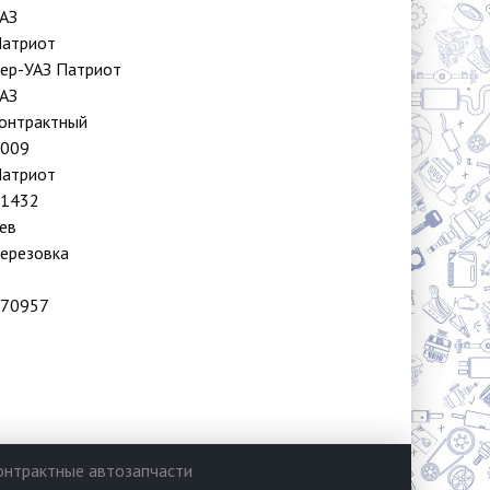
АЗ
атриот
ер-УАЗ Патриот
АЗ
онтрактный
009
атриот
1432
ев
ерезовка
70957
онтрактные автозапчасти