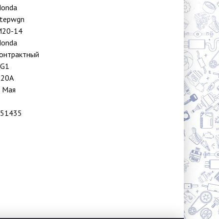
onda
tepwgn
M20-14
onda
онтрактный
RG1
K20A
 Мая
51435