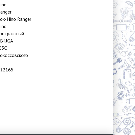
ino
anger
ок-Hino Ranger
ino
онтрактный
B4JGA
05C
окоссовского
12165