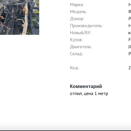
Марка:
H
Модель:
R
Донор:
Р
Производитель:
H
Новый/БУ:
к
Кузов:
F
Двигатель:
J
Склад:
Р
Код:
2
Комментарий
отпил, цена 1 метр