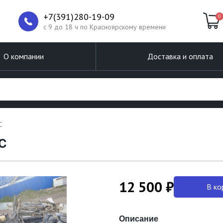
+7(391)280-19-09
0
c 9 до 18 ч по Красноярскому времени
О компании
Доставка и оплата
C
C
12 500 ₽
В ко
Описание