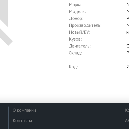
Марка:
N
Модель:
M
Донор:
P
Производитель:
N
Новый/БУ:
к
Кузов:
Двигатель:
Склад:
Р
Код:
2
О компании
К
Контакты
А