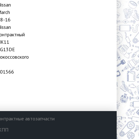
issan
arch
8-16
issan
онтрактный
HK11
CG13DE
окоссовского
01566
онтрактные автозапчасти
КПП