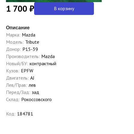
1 700 ₽
В корзину
Описание
Марка:
Mazda
Модель:
Tribute
Донор:
P15-39
Производитель:
Mazda
Новый/БУ:
контрактный
Кузов:
EPFW
Двигатель:
AJ
Лев/Прав:
лев
Перед/Зад:
зад
Склад:
Рокоссовского
Код:
184781