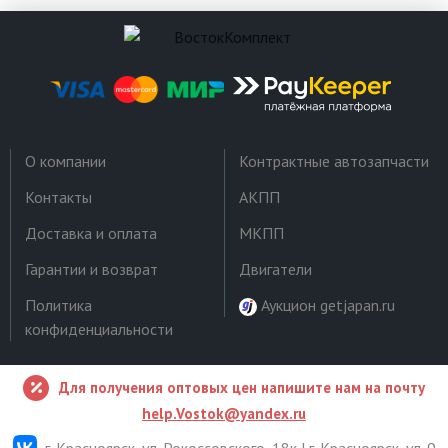
О компании
Контрактные автозапчасти
Контакты
АКПП
Доставка и оплата
МКПП
Гарантии и возврат
Двигатели
Политика
Аукцион getjapan.ru
конфиденциальности
Для получения оптовых цен напишите нам на почту
help.Vostok@yandex.ru