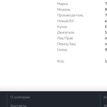
Марка:
T
Модель:
Производитель:
T
Новый/БУ:
к
Кузов:
Двигатель:
5
Лев/Прав:
л
Перед/Зад:
з
Склад:
9
Код:
1
О компании
К
Контакты
А