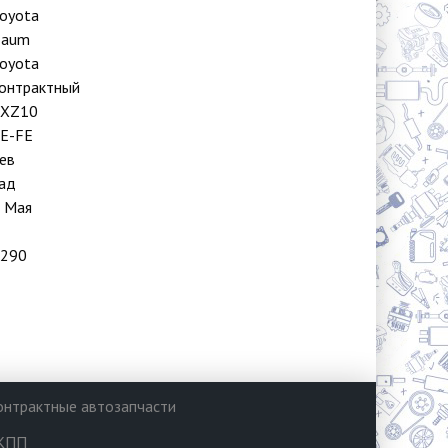
oyota
Raum
oyota
онтрактный
EXZ10
E-FE
ев
ад
 Мая
290
онтрактные автозапчасти
КПП