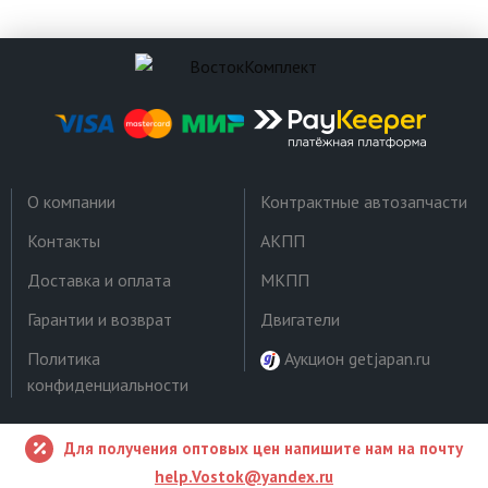
О компании
Контрактные автозапчасти
Контакты
АКПП
Доставка и оплата
МКПП
Гарантии и возврат
Двигатели
Политика
Аукцион getjapan.ru
конфиденциальности
Для получения оптовых цен напишите нам на почту
help.Vostok@yandex.ru