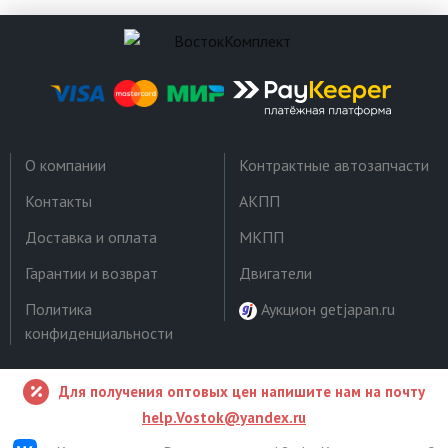
О компании
Контрактные автозапчасти
Контакты
АКПП
Доставка и оплата
МКПП
Гарантии и возврат
Двигатели
Политика
Аукцион getjapan.ru
конфиденциальности
Для получения оптовых цен напишите нам на почту
help.Vostok@yandex.ru