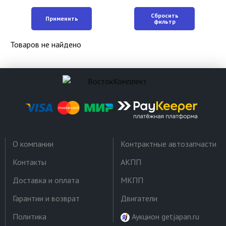
Сбросить
Применить
фильтр
Товаров не найдено
О компании
Контрактные автозапчасти
Контакты
АКПП
Доставка и оплата
МКПП
Гарантии и возврат
Двигатели
Политика
Аукцион getjapan.ru