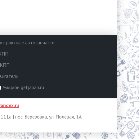
онтрактные автозапчасти
КПП
КПП
вигатели
Аукцион getjapan.ru
andex.ru
, 111а | пос. Березовка, ул. Полевая, 1А