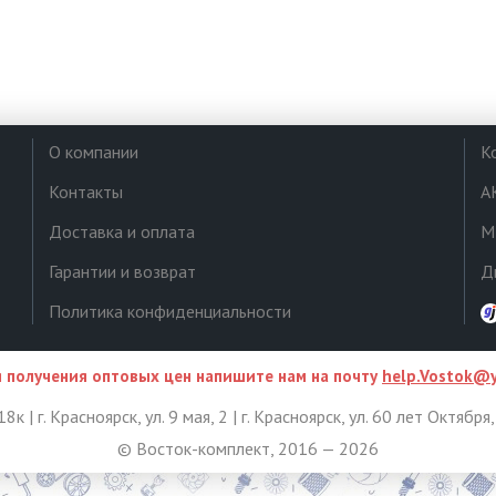
О компании
К
Контакты
А
Доставка и оплата
М
Гарантии и возврат
Д
Политика конфиденциальности
 получения оптовых цен напишите нам на почту
help.Vostok@y
8к | г. Красноярск, ул. 9 мая, 2 | г. Красноярск, ул. 60 лет Октября
© Восток-комплект, 2016 — 2026